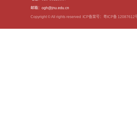
邮箱：ogh@jnu.edu.cn
Copyright © All rights reserved
ICP备案号：粤ICP备 12087612