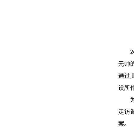
2
元帅
通过
设所
走访
案。